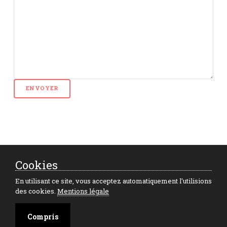
Article précédent
Article suivant
Cookies
En utilisant ce site, vous acceptez automatiquement l'utilisions
des cookies.
Mentions légale
Compris
Starfield voit sa sortie...
un gros leak et...