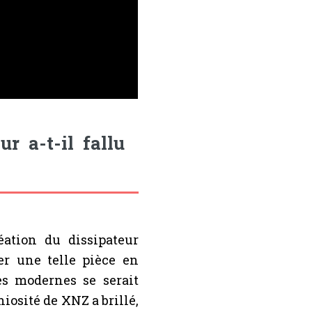
r a-t-il fallu
éation du dissipateur
er une telle pièce en
s modernes se serait
niosité de XNZ a brillé,