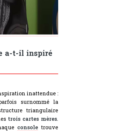
a-t-il inspiré
nspiration inattendue :
parfois surnommé la
tructure triangulaire
 les
trois cartes mères
.
chaque
console
trouve