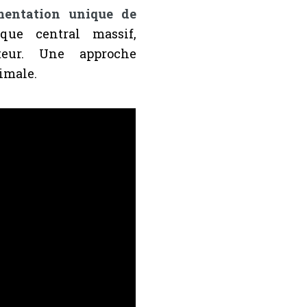
mentation unique de
ue central massif,
teur. Une approche
imale.