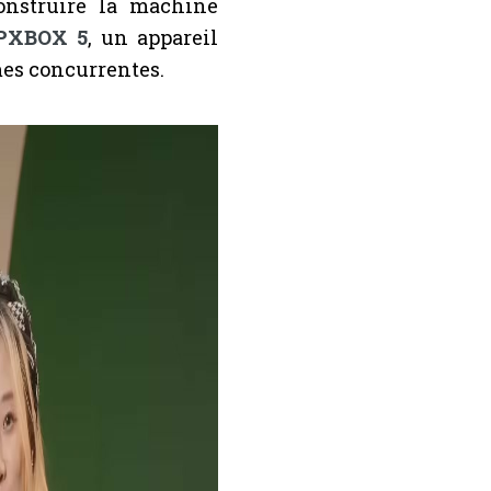
construire la machine
PXBOX 5
, un appareil
mes concurrentes.