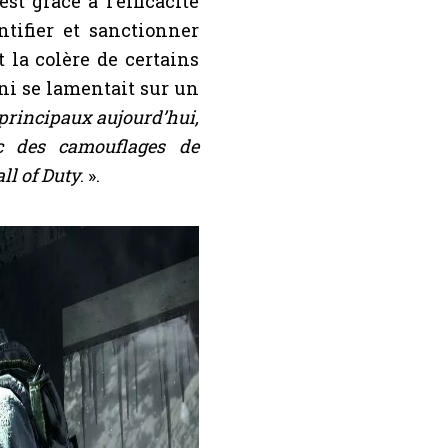
st grâce à l'efficacité
ntifier et sanctionner
 la colère de certains
ni se lamentait sur un
principaux aujourd’hui,
c des camouflages de
ll of Duty
. ».