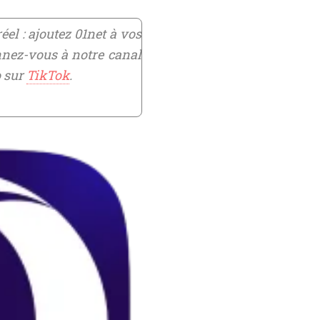
éel : ajoutez 01net à vos
nnez-vous à notre canal
o sur
TikTok
.