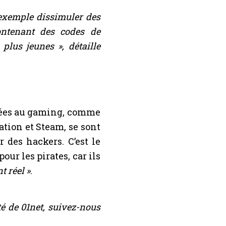
 exemple dissimuler des
contenant des codes de
s plus jeunes »
, détaille
iées au gaming, comme
ation et Steam, se sont
 des hackers. C’est le
our les pirates, car ils
t réel »
.
é de 01net, suivez-nous